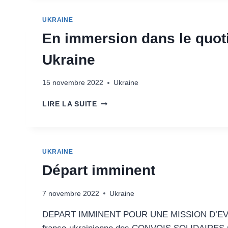
NOVEMBRE
2022
UKRAINE
RETOUR
EXPÉRIENCE
En immersion dans le quoti
Ukraine
15 novembre 2022
Ukraine
EN
LIRE LA SUITE
IMMERSION
DANS
LE
QUOTIDIEN
UKRAINE
DES
HÔPITAUX
Départ imminent
DE
LVIV,
7 novembre 2022
Ukraine
EN
UKRAINE
DEPART IMMINENT POUR UNE MISSION D’EVAL