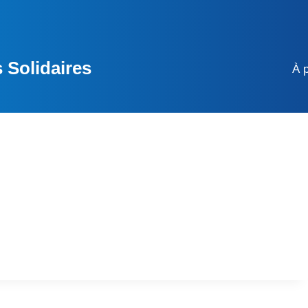
 Solidaires
À 
s