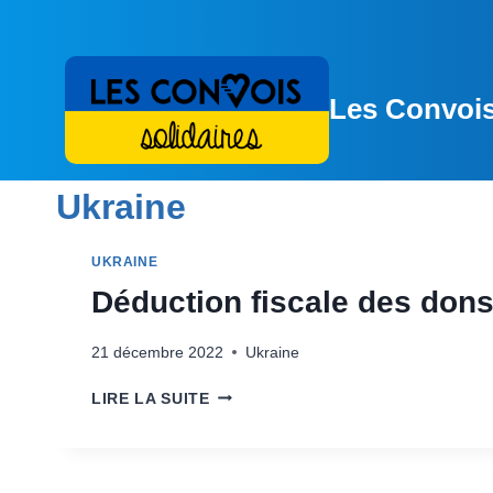
Aller
au
contenu
Les Convois
Ukraine
UKRAINE
Déduction fiscale des don
21 décembre 2022
Ukraine
DÉDUCTION
LIRE LA SUITE
FISCALE
DES
DONS