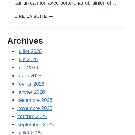
08
par un camion avec porte-char ukrainien et…
JUILLET
2024
UKRAINE
LIRE LA SUITE
DÉBUT
AOÛT
2024;
Archives
1ERE
MISSION
juillet 2026
:
juin 2026
LIVRER
UN
mai 2026
BUS
mars 2026
DONNÉ
février 2026
PAR
GRAND
janvier 2026
BESANÇON
décembre 2025
MÉTROPOLE
novembre 2025
octobre 2025
septembre 2025
juillet 2025