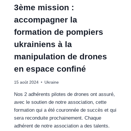
3ème mission :
NOTRE
SOUTIEN
accompagner la
CONSTANT
AU
formation de pompiers
CENTRE
D’ACCUEIL
ukrainiens à la
POUR
ENFANTS
manipulation de drones
DE
ODESSA
en espace confiné
ET
ASSURER
NOTRE
15 août 2024
Ukraine
SOUTIEN
CONSTANT
Nos 2 adhérents pilotes de drones ont assuré,
DE
avec le soutien de notre association, cette
RÉSILIENCE
formation qui a été couronnée de succès et qui
AVEC
LES
sera reconduite prochainement. Chaque
FEMMES
adhérent de notre association a des talents.
INCASSABLES