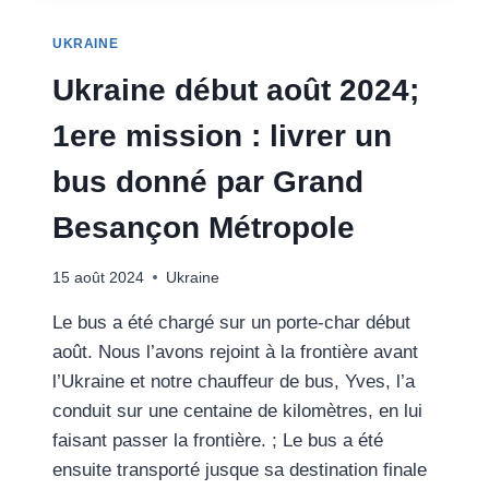
2024;
2ÈME
UKRAINE
MISSION
Ukraine début août 2024;
:
LIVRER
1ere mission : livrer un
DU
MATÉRIEL
bus donné par Grand
MÉDICAL
POUR
Besançon Métropole
LES
HÔPITAUX
HÉBERGEANT
15 août 2024
Ukraine
LES
ENFANTS
Le bus a été chargé sur un porte-char début
ÉVACUÉS
août. Nous l’avons rejoint à la frontière avant
DE
l’Ukraine et notre chauffeur de bus, Yves, l’a
L’HÔPITAL
DE
conduit sur une centaine de kilomètres, en lui
KIEV
faisant passer la frontière. ; Le bus a été
BOMBARDÉ
ensuite transporté jusque sa destination finale
LE