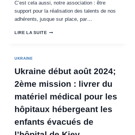
C’est cela aussi, notre association : être
QUI
TISSENT
support pour la réalisation des talents de nos
DES
adhérents, jusque sur place, par…
FILETS
DE
UKRAINE
LIRE LA SUITE
CAMOUFLAGE
DÉBUT
AOÛT
2024;
3ÈME
UKRAINE
MISSION
Ukraine début août 2024;
:
ACCOMPAGNER
2ème mission : livrer du
LA
FORMATION
matériel médical pour les
DE
POMPIERS
hôpitaux hébergeant les
UKRAINIENS
À
enfants évacués de
LA
MANIPULATION
l’hôpital de Kiev
DE