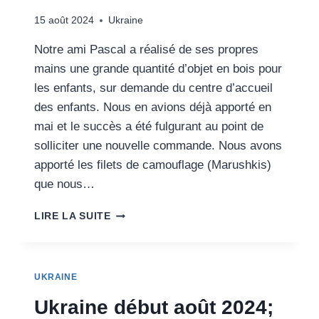
15 août 2024
Ukraine
Notre ami Pascal a réalisé de ses propres
mains une grande quantité d’objet en bois pour
les enfants, sur demande du centre d’accueil
des enfants. Nous en avions déjà apporté en
mai et le succès a été fulgurant au point de
solliciter une nouvelle commande. Nous avons
apporté les filets de camouflage (Marushkis)
que nous…
UKRAINE
LIRE LA SUITE
DÉBUT
AOÛT
2024;
4ÈME
UKRAINE
MISSION
Ukraine début août 2024;
:
ASSURER