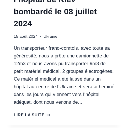
DRONES
bombardé le 08 juillet
EN
ESPACE
2024
CONFINÉ
15 août 2024
Ukraine
Un transporteur franc-comtois, avec toute sa
générosité, nous a prêté une camionnette de
12m3 et nous avons pu transporter 9m3 de
petit matériel médical, 2 groupes électrogènes.
Ce matériel médical a été laissé dans un
hôpital au centre de l’Ukraine et sera acheminé
dans les jours qui viennent vers l’hôpital
adéquat, dont nous venons de…
UKRAINE
LIRE LA SUITE
DÉBUT
AOÛT