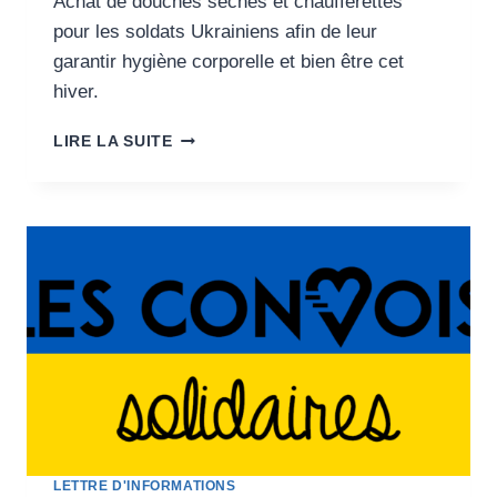
Achat de douches sèches et chaufferettes
pour les soldats Ukrainiens afin de leur
garantir hygiène corporelle et bien être cet
hiver.
L’HYGIÈNE
LIRE LA SUITE
SUR
LE
FRONT
DES
COMBATS
EN
UKRAINE
LETTRE D'INFORMATIONS