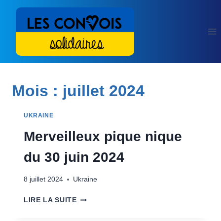
Aller
au
contenu
Mois : juillet 2024
UKRAINE
Merveilleux pique nique
du 30 juin 2024
8 juillet 2024
Ukraine
MERVEILLEUX
LIRE LA SUITE
PIQUE
NIQUE