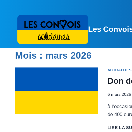
Aller
au
contenu
Les Convois
Mois : mars 2026
ACTUALITÉS
Don d
6 mars 2026
à l’occasio
de 400 euro
LIRE LA SU