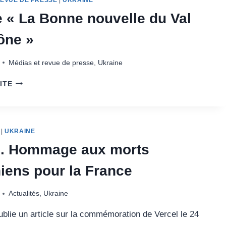
REVUE DE PRESSE
|
UKRAINE
e « La Bonne nouvelle du Val
ône »
Médias et revue de presse
,
Ukraine
ARTICLE
ITE
« LA
BONNE
NOUVELLE
DU
|
UKRAINE
VAL
DE
l. Hommage aux morts
SAÔNE »
iens pour la France
Actualités
,
Ukraine
blie un article sur la commémoration de Vercel le 24