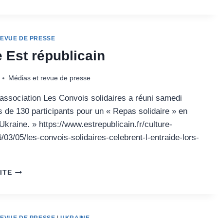
DE
KIWANIS
DE
GRAY
REVUE DE PRESSE
e Est républicain
Médias et revue de presse
’association Les Convois solidaires a réuni samedi
s de 130 participants pour un « Repas solidaire » en
’Ukraine. » https://www.estrepublicain.fr/culture-
6/03/05/les-convois-solidaires-celebrent-l-entraide-lors-
ARTICLE
ITE
EST
RÉPUBLICAIN