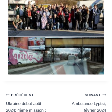
Navigation
PRÉCÉDENT
SUIVANT
Ukraine début août
Ambulance Lyptsi,
de
2024; 4ème mission :
février 2024